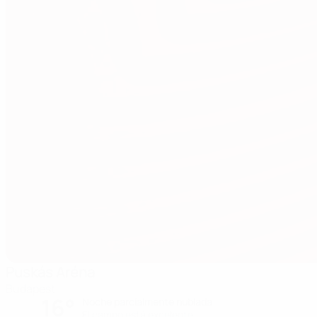
Puskás Aréna
Budapest
16°
Noche parcialmente nublada
El campo está excelente