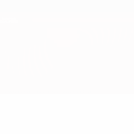
Saltar
al
contenido
Nations League y EURO Femenina
Consíguela
principal
Resultados y estadísticas de fútbol en directo
Clasificatorios Europeos
Eslovenia vs Suiza
Novedades
Grupo
Información del partido