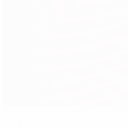
Clearer Twist National Stadium at Windsor Park
Belfast
3°
Noche nublada
El campo está excelente