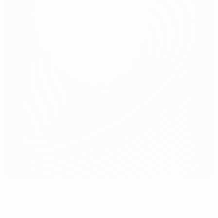
Strawberry Arena
Solna
-4°
Noche parcialmente nublada
El campo está excelente