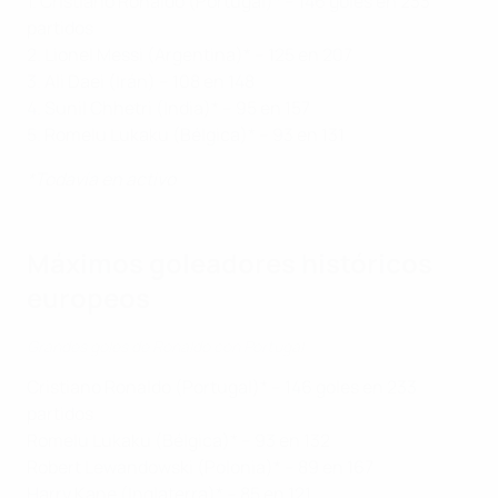
1. Cristiano Ronaldo (Portugal)* – 146 goles en 233
partidos
2. Lionel Messi (Argentina)* – 125 en 207
3. Ali Daei (Irán) – 108 en 148
4. Sunil Chhetri (India)* – 95 en 157
5. Romelu Lukaku (Bélgica)* – 93 en 131
*Todavía en activo
Máximos goleadores históricos
europeos
Grandes goles de Ronaldo con Portugal
Cristiano Ronaldo (Portugal)* – 146 goles en 233
partidos
Romelu Lukaku (Bélgica)* – 93 en 132
Robert Lewandowski (Polonia)* – 89 en 167
Harry Kane (Inglaterra)* – 85 en 121