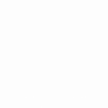
5
Letonia, Suiza
Cristiano nunca ha marcado contra Italia o Inglaterra.
Goles por competición
14
fase final de la EURO
11
fase final del Mundial
15
Nations League
41
fase de clasificación de la EURO
41
fase de clasificación del Mundial
2
Copa Confederaciones
22
amistosos
Ronaldo y su primer 'póquer' con Portugal
Récords de Cristiano Ronaldo
Máximo goleador en partidos internacionales
:
146