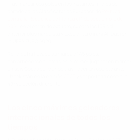
Tras marcar dos goles en los instantes finales del
partido de los Clasificatorios Europeos de
Portugal
contra la República de Irlanda el 1 de septiembre de
2021
, en el parón de octubre, superó los 109 del
anterior plusmarquista y exdelantero iraní Ali Daei en
la UEFA EURO 2020.
Ronaldo ha llevado su marca a 146 goles,
convirtiéndose además en el primer jugador en marcar
en seis Copas del Mundo tras hacer un doblete ante
Uzbekistán en la edición 2026 y ver portería contra la
49ª selección diferente.
Los cinco máximos goleadores
internacionales de todos los
tiempos