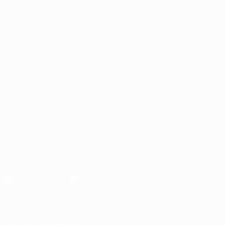
Partidos
Equipos
Grupos
Noticias
UEFA.tv
Sobre
Datos
Tienda
VISITE
TAMBIÉN
UEFA.com
Sobre la UEFA
Fundación de la
UEFA
Descarga la app oficial
Privacidad
Términos y condiciones