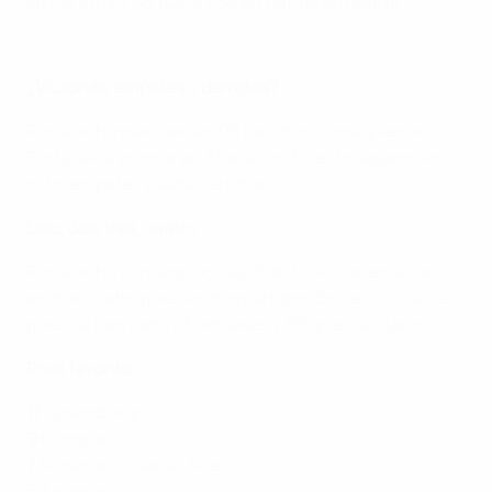
en Portugal), 43 fuera y 34 en territorio neutral.
Los goles de Ronaldo en la EURO
¿Victorias, empates o derrotas?
Ronaldo ha marcado en 96 partidos, consiguiendo
Portugal la victoria en 81 de ellos. El resto llegaron en
ocho empates y siete derrotas.
Uno, dos, tres, cuatro...
Ronaldo ha conseguido diez 'hat-tricks', además de
anotar cuatro goles en dos partidos. Entre su total de
goles se han dado 28 'dobletes' y 58 goles 'solitarios'.
Rival favorito
11
Luxemburgo
9
Hungría
7
Armenia, Lituania, Suecia
6
Andorra