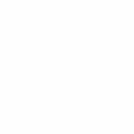
Wayne Rooney (Inglaterra) – 53 en 120
Poul Nielsen (Dinamarca) – 52 en 38
Jon Dahl Tomasson (Dinamarca) – 52 en 112
Lajos Tichy (Hungría) – 51 en 72
Hakan Sükür (Turquía) – 51 en 112
Thierry Henry (Francia) – 51 en 123
Robin van Persie (Países Bajos) – 50 en 102
*Todavía en activo
Los goles internacionales de
Ronaldo, al detalle
¿En casa o a domicilio?
69 de los goles de Ronaldo han llegado en casa
(incluyendo los cinco que marcó en la UEFA EURO
2004 y en la fase final de la UEFA Nations League 2019