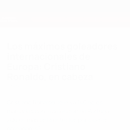
Saltar
al
contenido
Nations League y EURO Femenina
Consíguela
principal
Resultados y estadísticas de fútbol en directo
Clasificatorios Europeos
Los máximos goleadores
internacionales de
Europa: Cristiano
Ronaldo, en cabeza
lunes, 20 de julio de 2026
Cristiano Ronaldo lleva ya 146 goles
marcados con la selección de Portugal.
¿Quién más está entre los principales
goleadores?