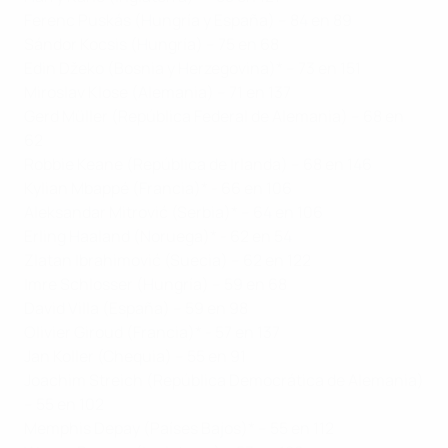
Ferenc Puskás (Hungría y España) – 84 en 89
Sándor Kocsis (Hungría) – 75 en 68
Edin Džeko (Bosnia y Herzegovina)* – 73 en 151
Miroslav Klose (Alemania) – 71 en 137
Gerd Müller (República Federal de Alemania) – 68 en
62
Robbie Keane (República de Irlanda) – 68 en 146
Kylian Mbappé (Francia)* - 66 en 106
Aleksandar Mitrović (Serbia)* – 64 en 106
Erling Haaland (Noruega)* - 62 en 54
Zlatan Ibrahimović (Suecia) – 62 en 122
Imre Schlosser (Hungría) – 59 en 68
David Villa (España) – 59 en 98
Olivier Giroud (Francia)* - 57 en 137
Jan Koller (Chequia) – 55 en 91
Joachim Streich (República Democrática de Alemania)
– 55 en 102
Memphis Depay (Países Bajos)* – 55 en 112