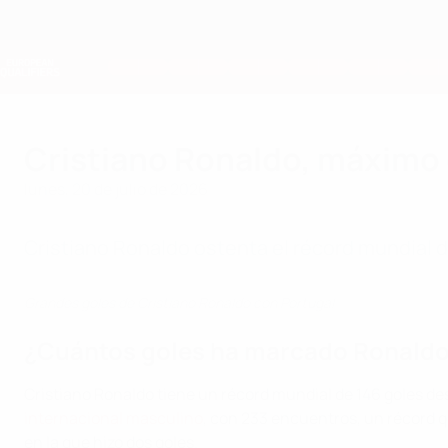
Saltar
al
contenido
Nations League y EURO Femenina
principal
Resultados y estadísticas de fútbol en directo
Clasificatorios Europeos
Cristiano Ronaldo, máximo g
lunes, 20 de julio de 2026
Cristiano Ronaldo ostenta el récord mundial d
Grandes goles de Cristiano Ronaldo con Portugal
¿Cuántos goles ha marcado Ronaldo
Cristiano Ronaldo tiene un récord mundial de 146 goles d
internacional masculino
, con 233 encuentros, un récord 
en la que hizo dos goles.