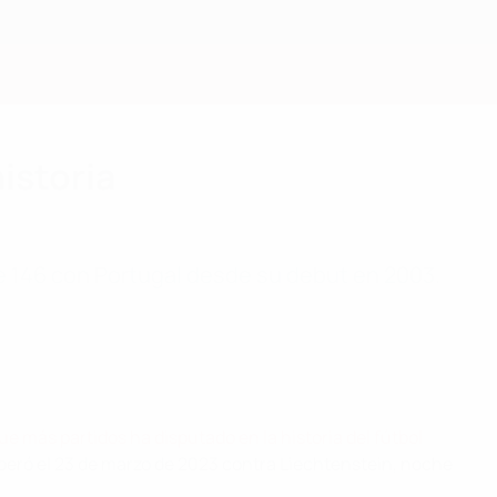
Consíguela
istoria
de 146 con Portugal desde su debut en 2003.
e más partidos ha disputado en la historia del fútbol
peró el 23 de marzo de 2023 contra Liechtenstein, noche