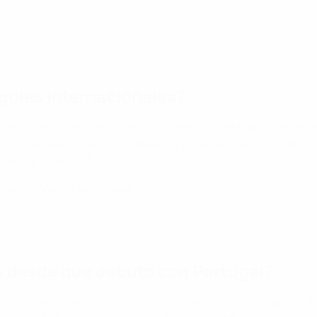
goles internacionales?
 cuando marcó dos goles
contra la República de Irlanda en un p
rca mundial existente, establecida por el exdelantero iraní Ali
28 de marzo de 2023.
stiano Ronaldo, en cabeza
 desde que debutó con Portugal?
pero desde entonces ha marcado durante 23 años seguidos, in