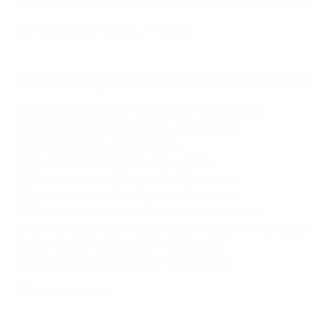
récord mundial al superar a Robbie Keane
,
que vio portería
Grandes goles de Ronaldo con Portugal
Máximos goleadores internacionale
146
Cristiano Ronaldo* (Portugal) – 233 partidos
125
Lionel Messi* (Argentina) – 207 partidos
108
Ali Daei (Irán) – 148 partidos
95
Sunil Chhetri* (India) – 157 partidos
93
Romelu Lukaku* (Bélgica) – 132 partidos
89
Mokhtar Dahari (Malasia) – 142 partidos
89
Robert Lewandowski* (Polonia) – 167 partidos
85
Ali Mabkhout* (Emiratos Árabes Unidos) – 115 partidos
85
Harry Kane* (Inglaterra) – 121 partidos
84
Ferenc Puskás (Hungría) – 89 partidos
*Todavía en activo