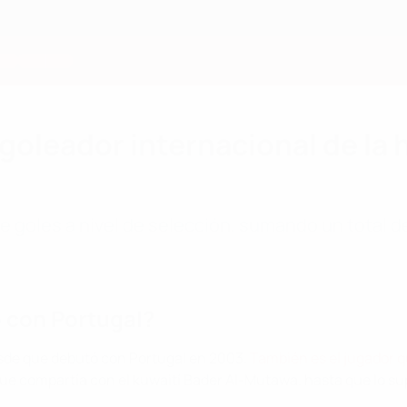
oleador internacional de la h
e goles a nivel de selección, sumando un total 
 con Portugal?
esde que debutó con Portugal en 2003.
También es el jugador qu
que compartía con el kuwaití Bader Al-Mutawa. hasta que lo su