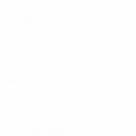
Lituania - Finlandia 2-2
Resultados de la Jornada 1
Viernes 21 de marzo
Grupo G
:
Malta - Finlandia 0-1
,
Polonia - Lituania 1-0
Grupo H
:
Chipre - San Marino 2-0
,
Rumanía - Bosnia y
Herzegovina 0-1
Grupo K
:
Inglaterra - Albania 2-0
,
Andorra - Letonia 0-1
Sábado 22 de marzo
Grupo I
:
Moldavia - Noruega 0-5
,
Israel - Estonia 2-1
Grupo J
:
Liechtenstein - Macedonia del Norte 0-3
,
Gales - Kazajstán 3-1
Grupo L
:
Montenegro - Gibraltar 3-1
,
Chequia - Islas
Feroe 2-1
Sigue la racha de Bellamy