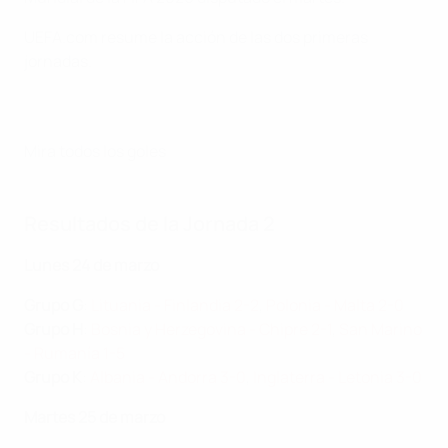
UEFA.com resume la acción de las dos primeras
jornadas.
Mira todos los goles
Resultados de la Jornada 2
Lunes 24 de marzo
Grupo G
:
Lituania - Finlandia 2-2
,
Polonia - Malta 2-0
Grupo H
:
Bosnia y Herzegovina - Chipre 2-1
,
San Marino
- Rumanía 1-5
Grupo K
:
Albania - Andorra 3-0
,
Inglaterra - Letonia 3-0
Martes 25 de marzo