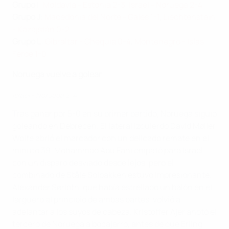
Grupo I
:
Moldavia - Estonia 2-3
,
Israel - Noruega 2-4
Grupo J
:
Macedonia del Norte - Gales 1-1
,
Liechtenstein
- Kazajstán 0-2
Grupo L
:
Gibraltar - Chequia 0-4
,
Montenegro - Islas
Feroe 1-0
Noruega vuelve a golear
Israel - Noruega 2-4
Tras ganar por 5-0 en su primer partido, Noruega siguió
goleando en Debrecen. El lateral izquierdo David Møller
Wolfe abrió el marcador con un delicado remate en el
minuto 39. Mohammad Abu Fani empató para Israel
con un disparo desviado desde lejos, pero el
combinado de Ståle Solbakken estuvo impresionante.
Alexander Sørloth, que había estrellado un balón en el
larguero al principio de ambas partes, volvió a
adelantar a los suyos de cabeza. Kristoffer Ajer anotó el
tercero de Noruega a bocajarro, antes de que Erling