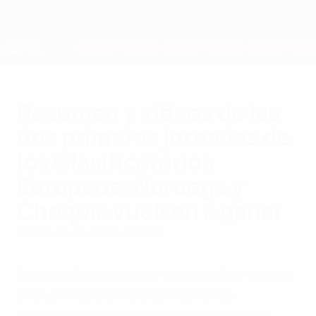
Saltar
al
contenido
Nations League y EURO Femenina
Consíguela
principal
Resultados y estadísticas de fútbol en directo
Clasificatorios Europeos
Resumen y vídeos de las
dos primeras jornadas de
los Clasificatorios
Europeos: Noruega y
Chequia vuelven a ganar
martes, 25 de marzo de 2025
Noruega ha marcados nueve goles en dos
encuentros de los Clasificatorios
Europeos para la Copa Mundial de 2026.