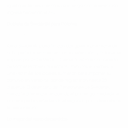
igual que James, marcó su primer gol con la selección
inglesa haciendo el 3-0.
Doblete de Świderski para Polonia
Polonia - Malta 2-0
Karol Świderski puso fin con dos goles a una racha de
ocho partidos sin marcar con su selección, y Polonia se
impuso por 2-0 a Malta. Lituania frustró al combinado
de Michał Probierz durante 80 minutos el viernes, y
una vez más, los locales sufrieron para imponer su
dominio en Varsovia, donde registraron hasta 28
disparos. El delantero del Panathinaikos Świderski
marcó la diferencia, anotando el primer gol mediada la
primera parte y añadiendo el segundo poco después de
la reanudación.
Lo mejor del resto de partidos