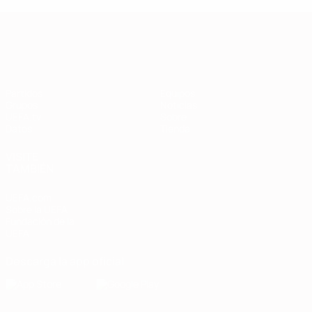
Clasificatorios Europeos
Partidos
Equipos
Grupos
Noticias
UEFA.tv
Sobre
Datos
Tienda
VISITE
TAMBIÉN
UEFA.com
Sobre la UEFA
Fundación de la
UEFA
Descarga la app oficial