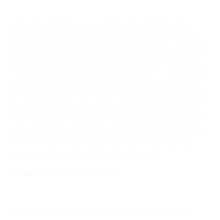
Inglaterra - Albania 2-0
Los goles de Myles Lewis-Skelly y del capitán Harry
Kane dieron la victoria a Thomas Tuchel en su primer
partido como seleccionador de Inglaterra. Lewis-Skelly,
de 18 años, uno de los dos debutantes en la defensa
inglesa en Wembley (el otro era Dan Burn), se convirtió
en el jugador más joven de la historia en marcar en su
primera aparición con Inglaterra al aprovechar un pase
en profundidad de Jude Bellingham en el minuto 20.
Albania ejerció más presión en la segunda parte, sobre
todo tras la entrada del delantero Armando Broja, pero
Kane remató con la compostura que le caracteriza
para restablecer la calma en el minuto 77.
Lewandowski lidera a Polonia
Polonia - Lituania 1-0
Polonia tuvo una tarde frustrante en casa contra