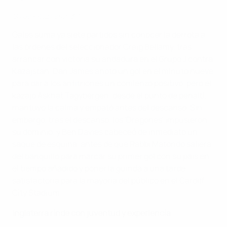
Gales - Kazajstán 3-1
Gales suma ya siete partidos sin conocer la derrota a
las órdenes del seleccionador Craig Bellamy, tras
arrancar con victoria su andadura en el Grupo J contra
Kazajstán. Dan James anotó un gol en el minuto nueve
para dar a los anfitriones un comienzo positivo, pero el
kazajo Askhat Tagybergen, desde el punto de penalti,
mantuvo la calma y empató antes del descanso. Sin
embargo, tras el descanso, los 'Dragones' impusieron
su dominio, y Ben Davies cabeceó de inmediato un
saque de esquina, antes de que Rabbi Matondo saliera
del banquillo para marcar su primer gol con su país en
el tiempo añadido y poner la guinda a una tarde
satisfactoria para la mayoría del público en el Cardiff
City Stadium.
Inglaterra rinde con juventud y experiencia