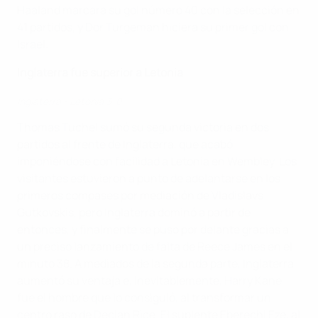
Haaland marcara su gol número 40 con la selección en
41 partidos, y Dor Turgeman hiciera su primer gol con
Israel.
Inglaterra fue superior a Letonia
Inglaterra - Letonia 3-0
Thomas Tuchel sumó su segunda victoria en dos
partidos al frente de Inglaterra, que acabó
imponiéndose con facilidad a Letonia en Wembley. Los
visitantes estuvieron a punto de adelantarse en los
primeros compases por mediación de Vladislavs
Gutkovskis, pero Inglaterra dominó a partir de
entonces, y finalmente se puso por delante gracias a
un preciso lanzamiento de falta de Reece James en el
minuto 38. A mediados de la segunda parte, Inglaterra
aumentó su ventaja e, inevitablemente, Harry Kane
fue el hombre que lo consiguió, al transformar un
centro raso de Declan Rice. El suplente Eberechi Eze, al