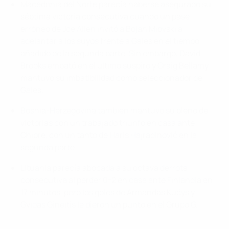
Macedonia del Norte parecía haberse asegurado su
séptima victoria consecutiva cuando un pase
erróneo de Joe Allen invitó a Bojan Miovski a
adelantar a los suyos frente a Gales en el tiempo
añadido de la segunda parte. Sin embargo, David
Brooks empató en el último suspiro y Craig Bellamy
mantuvo su imbatibilidad como seleccionador de
Gales.
Bosnia-Herzegovina también mantuvo su pleno de
victorias con un trabajado triunfo en casa ante
Chipre, con un tanto de Haris Hajradinović en la
segunda parte.
Lituania parecía abocada a su octava derrota
consecutiva al perder 0-2 en casa ante Finlandia en
17 minutos, pero los goles de Armandas Kučys y
Gvidas Gineitis le dieron un punto en el Grupo G.