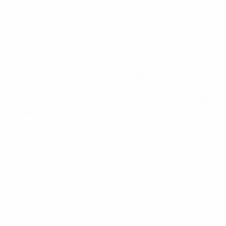
Bosnia y Herzegovina sólo ha llegado a una fase
final, la del Mundial de 2014, pero en esta ocasión
tuvo un comienzo impresionante, ya que Armin
Gigović puso el broche de oro a una jugada fluida
para sumar tres puntos a domicilio ante Rumanía.
Noruega tuvo cinco goleadores diferentes en su
victoria por 0-5 en Moldavia, con tantos de Julian
Ryerson, Erling Haaland, Thelo Aasgaard, Alexander
Sørloth y Aron Dønnum en su impresionante
comienzo.
© 1998-2026 UEFA. All rights reserved.
Última actualización: martes, 25 de marzo de 2025