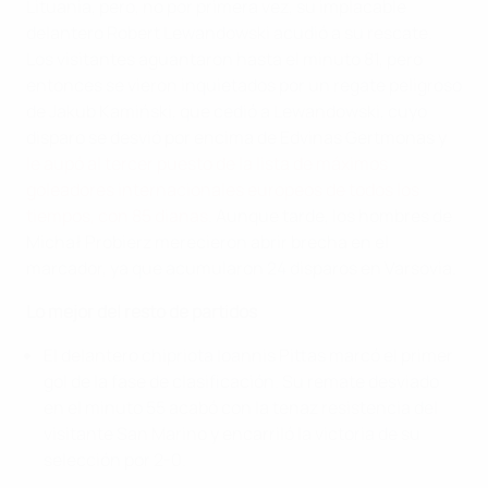
Lituania, pero, no por primera vez, su implacable
delantero Robert Lewandowski acudió a su rescate.
Los visitantes aguantaron hasta el minuto 81, pero
entonces se vieron inquietados por un regate peligroso
de Jakub Kamiński, que cedió a Lewandowski, cuyo
disparo se desvió por encima de Edvinas Gertmonas y
le aupó al tercer puesto de la lista de máximos
goleadores internacionales europeos de todos los
tiempos, con 85 dianas
. Aunque tarde, los hombres de
Michał Probierz merecieron abrir brecha en el
marcador, ya que acumularon 24 disparos en Varsovia.
Lo mejor del resto de partidos
El delantero chipriota Ioannis Pittas marcó el primer
gol de la fase de clasificación. Su remate desviado
en el minuto 55 acabó con la tenaz resistencia del
visitante San Marino y encarriló la victoria de su
selección por 2-0.