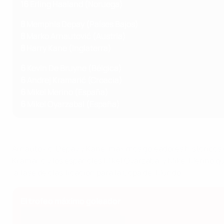
16
Erling Haaland (Noruega)
8
Memphis Depay (Países Bajos)
8
Marko Arnautović (Austria)
8
Harry Kane (Inglaterra)
6
Kevin De Bruyne (Bélgica)
6
Andrej Kramarić (Croacia)
6
Mikel Merino (España)
6
Mikel Oyarzabal (España)
Arnautović, Depay y Kane, máximos goleadores históricos 
Kramarić y los españoles Mikel Oyarzabal y Mikel Merino qu
la fase de clasificación para la Copa del Mundo.
El trofeo máximo goleador