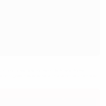
con ocho goles cada uno. Kevin De Bruyne, Andrej
cinco goles, tras alcanzar la cifra récord de 41 tantos en