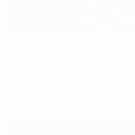
El trofeo al máximo goleador, otorgado por Alipay+
Máximo goleador de los Clasificatorios Europeos: Erling Haaland
El delantero del Manchester City aventajó en ocho goles a
Los 16 goles de Haaland igualan también el récord de goles
Robert Lewandowski en diez partidos para la edición de 20
¿Quién fue el máximo goleador de lo
Máximos goleadores