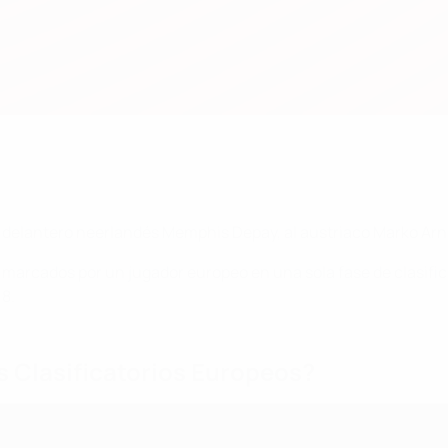
l delantero neerlandés Memphis Depay, al austriaco Marko Arna
 marcados por un jugador europeo en una sola fase de clasific
18.
s Clasificatorios Europeos
?