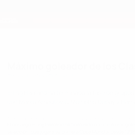
Saltar
al
contenido
Nations League y EURO Femenina
principal
Resultados y estadísticas de fútbol en directo
Clasificatorios Europeos
Máximo goleador de los Clas
martes, 18 de noviembre de 2025
Erling Haaland ha terminado la fase de grupos
con Marko Arnautović, Memphis Depay y Harry
Máximo goleador de los Clasificatorios Europeos: Erling Haaland
El noruego Erling Haaland ha finalizado como máximo gole
selección, que jugará su primera Copa Mundial desde 1998