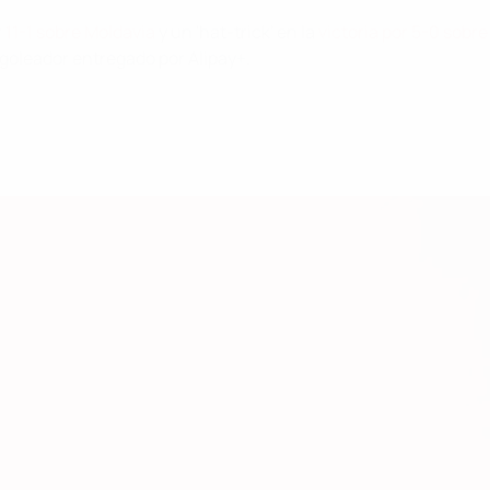
r
11-1 sobre Moldavia
y un 'hat-trick' en la
victoria por 5-0 sobre
 goleador entregado por Alipay+.