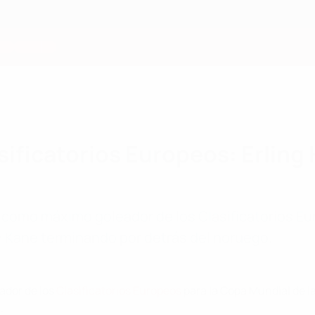
ificatorios Europeos: Erling
 como máximo goleador de los Clasificatorios Eur
 Kane terminando por detrás del noruego.
ador de los
Clasificatorios Europeos
para la Copa Mundial de l
.