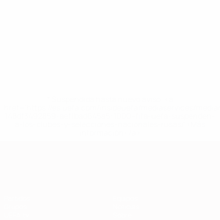
complet
Mostrar más
* Suspendida hasta nuevo aviso. <a
href='https://es.uefa.com/insideuefa/mediaservices/medi
148df3492859-aef1bad645a5-1000--fifa-uefa-suspenden-
a-los-clubes-y-selecciones-nacionales-rusas/'>Más
información</a>
Clasificatorios Europeos
Partidos
Equipos
Grupos
Noticias
UEFA.tv
Sobre