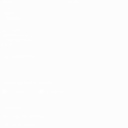
Datos
Tienda
VISITE
TAMBIÉN
UEFA.com
Sobre la UEFA
Fundación de la
UEFA
ELEGIR IDIOMA
Español
English
Français
Deutsch
Русский
Español
Italiano
Português
Descarga la app oficial
Privacidad
Términos y condiciones
Política de cookies