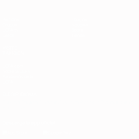
Partidos
Equipos
Grupos
Noticias
UEFA.tv
Sobre
Datos
Tienda
VISITE
TAMBIÉN
UEFA.com
Sobre la UEFA
Fundación de la
UEFA
ELEGIR IDIOMA
Español
English
Français
Deutsch
Русский
Español
Italiano
Português
Descarga la app oficial