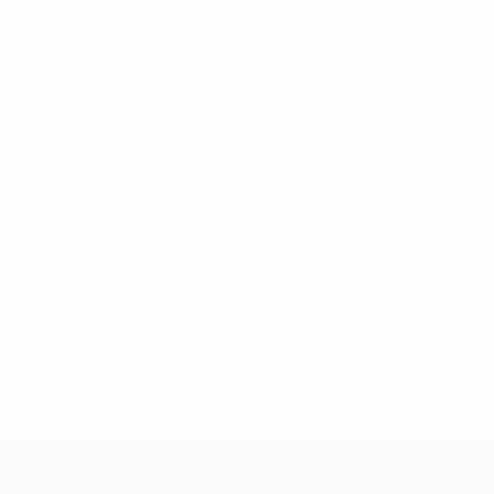
Clasificatorios Europeos
vie 21 mar 2025
· Fase de
clasificación
* Suspendida hasta nuevo aviso. <a
href='https://es.uefa.com/insideuefa/mediaservices/medi
148df3492859-aef1bad645a5-1000--fifa-uefa-suspenden-
a-los-clubes-y-selecciones-nacionales-rusas/'>Más
información</a>
Clasificatorios Europeos