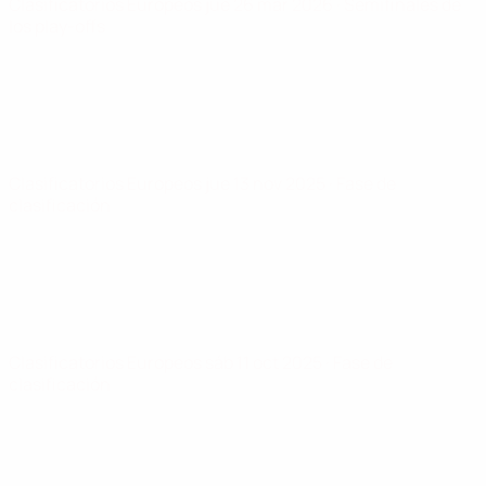
Clasificatorios Europeos
jue 26 mar 2026
· Semifinales de
los play-offs
Clasificatorios Europeos
jue 13 nov 2025
· Fase de
clasificación
Clasificatorios Europeos
sáb 11 oct 2025
· Fase de
clasificación