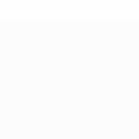
148df3492859-aef1bad645a5-1000--fifa-uefa-suspenden-
a-los-clubes-y-selecciones-nacionales-rusas/'>Más
información</a>
Clasificatorios Europeos
Partidos
Equipos
Grupos
Noticias
UEFA.tv
Sobre
Datos
Tienda
VISITE
TAMBIÉN
UEFA.com
Sobre la UEFA
Fundación de la
UEFA
ELEGIR IDIOMA
Español
English
Français
Deutsch
Русский
Español
Italiano