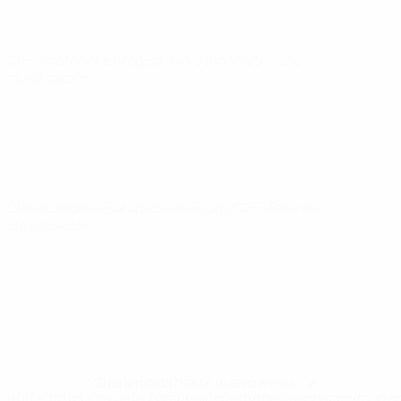
Clasificatorios Europeos
lun 9 jun 2025
· Fase de
clasificación
Clasificatorios Europeos
vie 6 jun 2025
· Fase de
clasificación
* Suspendida hasta nuevo aviso. <a
href='https://es.uefa.com/insideuefa/mediaservices/medi