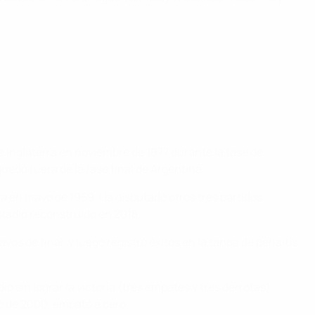
e Inglaterra en noviembre de 1977 durante la fase de
quedó fuera de la fase final de Argentina.
rra en mayo de 1959. Ha disputado otros tres partidos
estadio reconstruido en 2018.
avos de final, y luego registró éxitos en la tanda de penaltis
o sin lograr la victoria (tres empates y tres derrotas).
ro de 2000, empató a cero.