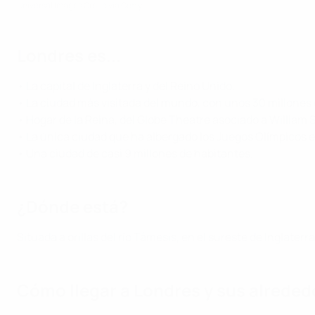
Universal Images Group via Getty
Londres es...
• La capital de Inglaterra y del Reino Unido.
• La ciudad más visitada del mundo, con unos 30 millones d
• Hogar de la Reina, del Globe Theatre asociado a William 
• La única ciudad que ha albergado los Juegos Olímpicos e
• Una ciudad de casi 9 millones de habitantes.
¿Dónde está?
Situada a orillas del río Támesis, en el sureste de Inglat
Cómo llegar a Londres y sus alreded