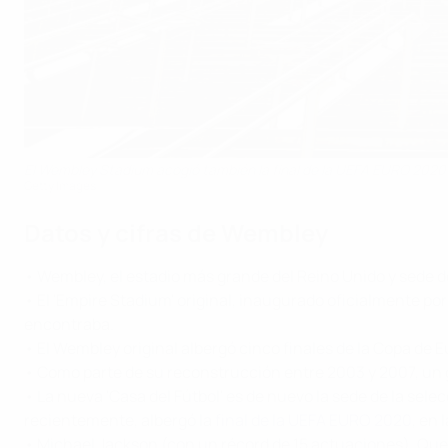
El Wembley Stadium acogió también la final de la UEFA EURO 2020 en
Getty Images
Datos y cifras de Wembley
• Wembley, el estadio más grande del Reino Unido y sede de
• El 'Empire Stadium' original, inaugurado oficialmente po
encontraba.
• El Wembley original albergó cinco finales de la Copa de E
• Como parte de su reconstrucción entre 2003 y 2007, un 
• La nueva 'Casa del Fútbol' es de nuevo la sede de la sel
recientemente, albergó la
final de la UEFA EURO 2020
, en 
• Michael Jackson (con un récord de 15 actuaciones), Quee