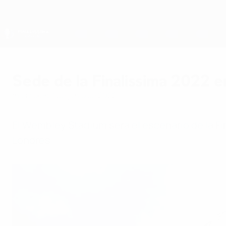
Saltar
al
contenido
principal
Finalissima
Sede de la Finalissima 2022 e
miércoles, 1 de junio de 2022
El Wembley Stadium será el escenario de la Fi
Londres.