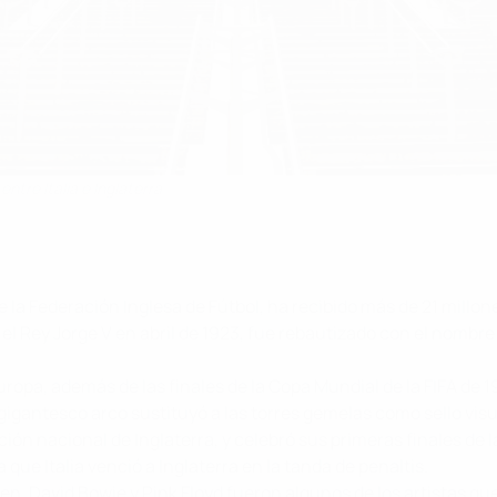
tre Italia e Inglaterra
 la Federación Inglesa de Fútbol, ha recibido más de 21 millon
r el Rey Jorge V en abril de 1923, fue rebautizado con el nombr
uropa, además de las finales de la Copa Mundial de la FIFA de 1
gigantesco arco sustituyó a las torres gemelas como sello vis
ección nacional de Inglaterra, y celebró sus primeras finales d
la que Italia venció a Inglaterra en la tanda de penaltis.
n, David Bowie y Pink Floyd fueron algunos de los artistas q