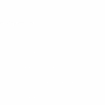
embley antes?
no se han enfrentado entre sí.
y (tres victorias y cinco empates. Fue una derrota por 2-0 ant
zurri' acabaron siendo primeros de grupo, ya que Inglaterra se 
rres Gemelas' para un empate en un amistoso 2-2 contra Inglate
les en 1989 y otro empate 1-1 cuando visitó por primera vez el 
 en la UEFA EURO 2020. Italia
venció a Austria por 2-1
en los oct
les y la final respectivamente.
ero disputó seis partidos contra Inglaterra en el antiguo estadi
 del Mundial de 1966, mientras que en su última visita, en febre