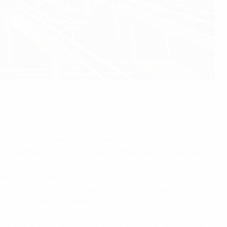
es de visitantes desde su reapertura en 2007.
e de Wembley en honor al barrio londinense en el que se
966 y de la EURO '96.
ual del recinto con capacidad para 90.000 espectadores
e la UEFA Champions League en 2011 y 2013. Más
ue actuaron en el antiguo Wembley. Metallica, Madonna y