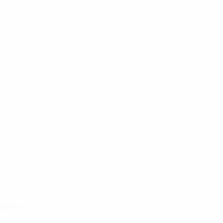
e turistas al año.
Shakespeare y del punk rock.
n tres ocasiones: en 1908, 1948 y 2012.
erra, a unos 1.500 km de Roma, 11.000 km de Buenos Aires, 5.500
ores