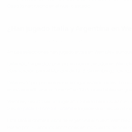
Oasis lo han hecho en el nuevo estadio.
¿Han jugado Italia y Argentina en W
EURO 2020: Italia - Inglaterra 1-1 (penaltis: 3-2)
Ambas selecciones han jugado antes en Wembley, aunque 
Italia sólo ha perdido una vez en nueve partidos en Wemble
clasificación para el Mundial de 1978. Sin embargo, los 'az
Italia visitó por primera vez el antiguo estadio de las 'To
amistosos allí: una victoria 0-1 en 1973, unas tablas sin go
Wembley resultó ser un lugar afortunado para los 'azzurri'
tras
empatar 1-1 contra España
e Inglaterra en las semifina
Esta será la primera visita de Argentina al nuevo Wembley, p
Perdió por 1-0 ante los anfitriones en los cuartos de final