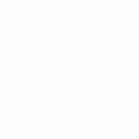
Partido
Tienda
Noticias
VISITE
TAMBIÉN
UEFA.com
Fundación de la
UEFA
Tienda
ELEGIR IDIOMA
Español
English
Français
Deutsch
Русский
Español
Italiano
Português
Privacidad
Términos y condiciones
Política de cookies
Ajustes de privacidad