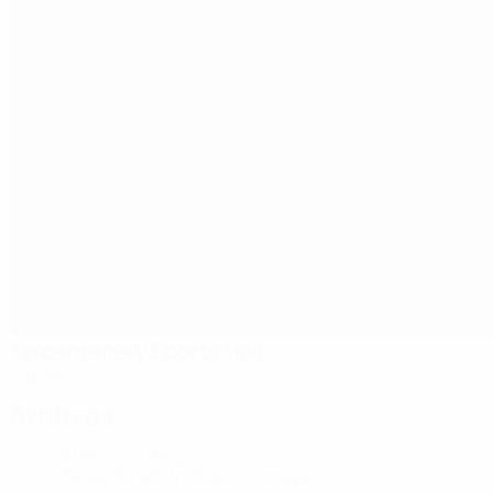
Tercentenary Sports Hall
Gibraltar
Árbitros
Árbitro
Jiri Bergs
BEL
Segundo árbitro
Paavo Komppa
FIN