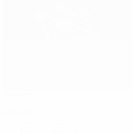
PalaErcole
Policoro
Árbitros
Árbitro
Rúben Santos
POR
Segundo árbitro
Marjan Mladenovski
MKD