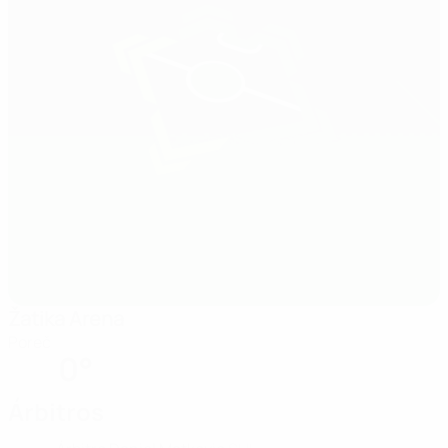
Žatika Arena
Poreč
0°
Árbitros