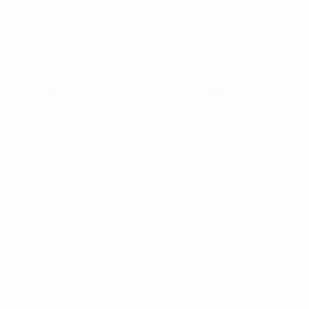
UEFA.com
Fundación de la
UEFA
ELEGIR IDIOMA
Español
English
Français
Deutsch
Русский
Español
Italiano
Português
Privacidad
Términos y condiciones
Política de cookies
Ajustes de privacidad
© 1998-2026 UEFA. Todos los derechos reservados
La palabra UEFA, el logo de la UEFA y todas las marcas relacionadas
con las competiciones de la UEFA están protegidas por las marcas
registradas y/o por el copyright de UEFA. Se prohíbe el uso de estas