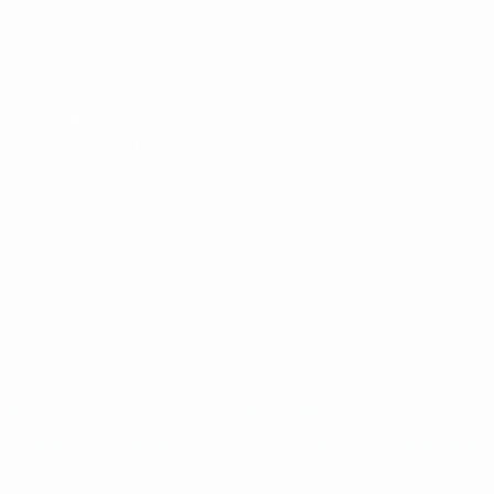
UEFA.com
Fundación de la
UEFA
ELEGIR IDIOMA
Español
English
Français
Deutsch
Русский
Español
Italiano
Português
Privacidad
Términos y condiciones
Política de cookies
Ajustes de privacidad
© 1998-2026 UEFA. Todos los derechos reservados
La palabra UEFA, el logo de la UEFA y todas las marcas relacionadas
con las competiciones de la UEFA están protegidas por las marcas
registradas y/o por el copyright de UEFA. Se prohíbe el uso de estas