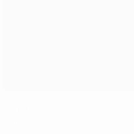
Pavilhão Desportivo Municipal da Póvoa de Var
Póvoa do Varzim
0°
Árbitros