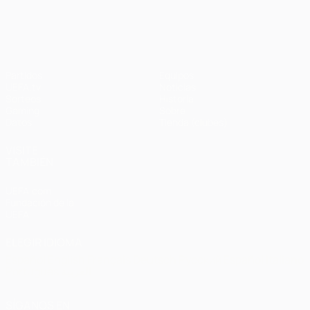
UEFA Champions League
Partidos
Equipos
UEFA.tv
Noticias
Sorteos
Historia
Gaming
Sobre
Datos
Tienda (clubes)
VISITE
TAMBIÉN
UEFA.com
Fundación de la
UEFA
ELEGIR IDIOMA
Español
English
Français
Deutsch
Русский
Español
Italiano
Português
العربية
SÍGANOS EN