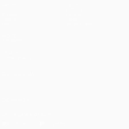
Partidos
Equipos
UEFA.tv
Noticias
Sorteos
Historia
Gaming
Sobre
Datos
Tienda (clubes)
VISITE
TAMBIÉN
UEFA.com
Fundación de la
UEFA
ELEGIR IDIOMA
Español
English
Français
Deutsch
Русский
Español
Italiano
Português
العربية
SÍGANOS EN
Descarga la app oficial