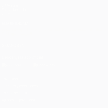
UEFA.com
Fundación de la
UEFA
ELEGIR IDIOMA
Español
English
Français
Deutsch
Русский
Español
Italiano
Português
العربية
SÍGANOS EN
Descarga la app oficial
Privacidad
Términos y condiciones
Política de cookies
Ajustes de privacidad