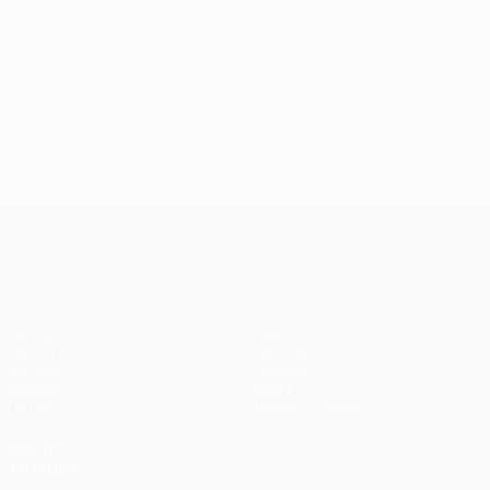
UEFA Champions League
Partidos
Equipos
UEFA.tv
Noticias
Sorteos
Historia
Gaming
Sobre
Datos
Tienda (clubes)
VISITE
TAMBIÉN