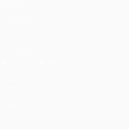
UEFA.com
Fundación de la UEFA
ELEGIR IDIOMA
Español
English
Français
Deutsch
Русский
Español
Italiano
SÍGANOS EN
Descarga la app oficial
Privacidad
Términos y condiciones
Política de cookies
Ajustes de privacidad
© 1998-2026 UEFA. Todos los derechos reservados