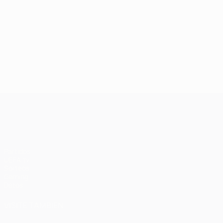
UEFA Champions League
Partidos
UEFA.tv
Sorteos
Gaming
Datos
VISITE TAMBIÉN