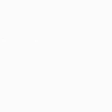
Español
English
Français
Deutsch
Русский
Español
Italiano
Português
العربية
SÍGANOS EN
Descarga la app oficial
Privacidad
Términos y condiciones
Política de cookies
Ajustes de privacidad
© 1998-2026 UEFA. Todos los derechos reservados
La palabra UEFA, el logo de la UEFA y todas las marcas relacionadas
con las competiciones de la UEFA están protegidas por las marcas
registradas y/o por el copyright de UEFA. Se prohíbe el uso de estas