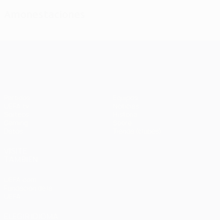
Amonestaciones
UEFA Champions League
Partidos
Equipos
UEFA.tv
Noticias
Sorteos
Historia
Gaming
Sobre
Datos
Tienda (clubes)
VISITE
TAMBIÉN
UEFA.com
Fundación de la
UEFA
ELEGIR IDIOMA