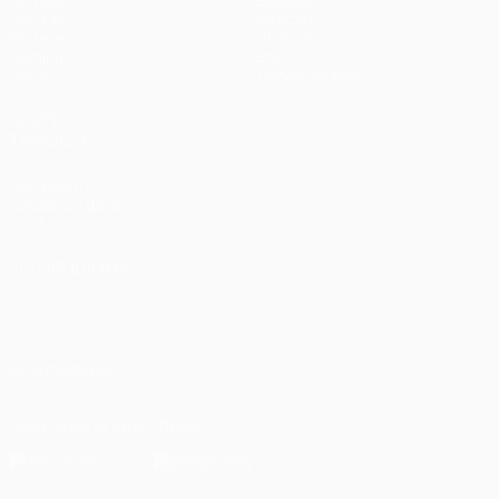
UEFA.tv
Noticias
Sorteos
Historia
Gaming
Sobre
Datos
Tienda (clubes)
VISITE
TAMBIÉN
UEFA.com
Fundación de la
UEFA
ELEGIR IDIOMA
Español
English
Français
Deutsch
Русский
Español
Italiano
Português
العربية
SÍGANOS EN
Descarga la app oficial