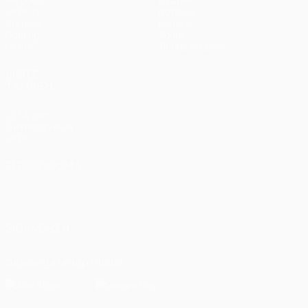
UEFA.tv
Noticias
Sorteos
Historia
Gaming
Sobre
Datos
Tienda (clubes)
VISITE
TAMBIÉN
UEFA.com
Fundación de la
UEFA
ELEGIR IDIOMA
Español
English
Français
Deutsch
Русский
Español
Italiano
Português
العربية
SÍGANOS EN
Descarga la app oficial