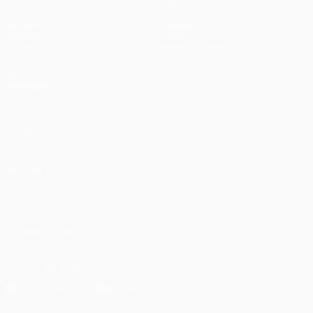
UEFA.tv
Noticias
Sorteos
Historia
Gaming
Sobre
Datos
Tienda (clubes)
VISITE
TAMBIÉN
UEFA.com
Fundación de la
UEFA
ELEGIR IDIOMA
Español
English
Français
Deutsch
Русский
Español
Italiano
Português
العربية
SÍGANOS EN
Descarga la app oficial