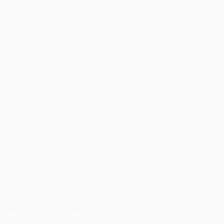
Partidos
Equipos
UEFA.tv
Noticias
Sorteos
Historia
Gaming
Sobre
Datos
Tienda (clubes)
VISITE
TAMBIÉN
UEFA.com
Fundación de la
UEFA
ELEGIR IDIOMA
Español
English
Français
Deutsch
Русский
Español
Italiano
Português
العربية
SÍGANOS EN
Descarga la app oficial