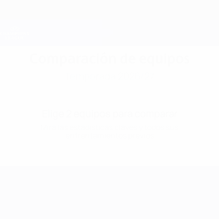
Saltar
al
contenido
Champions League oficial
Consíguela
principal
Resultados en directo y Fantasy
UEFA Champions League
Comparación de equipos
Temporada 2026/27
Elige 2 equipos para comparar
Mira las estadísticas claves y todos sus
enfrentamientos previos
UEFA Champions League