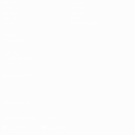
Partidos
Equipos
UEFA.tv
Noticias
Sorteos
Historia
Gaming
Sobre
Datos
Tienda (clubes)
VISITE
TAMBIÉN
UEFA.com
Fundación de la
UEFA
ELEGIR IDIOMA
Español
English
Français
Deutsch
Русский
Español
Italiano
Português
العربية
SÍGANOS EN
Descarga la app oficial