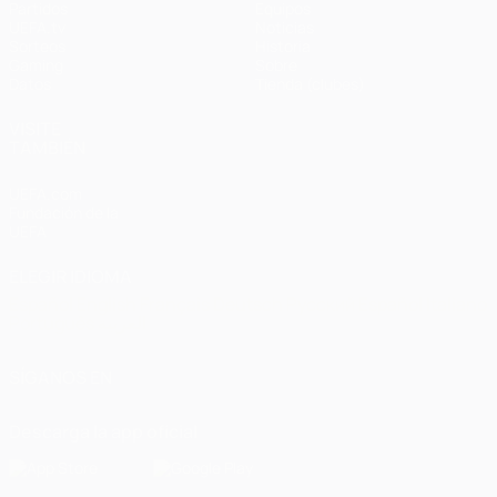
Partidos
Equipos
UEFA.tv
Noticias
Sorteos
Historia
Gaming
Sobre
Datos
Tienda (clubes)
VISITE
TAMBIÉN
UEFA.com
Fundación de la
UEFA
ELEGIR IDIOMA
Español
English
Français
Deutsch
Русский
Español
Italiano
Português
العربية
SÍGANOS EN
Descarga la app oficial