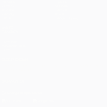
Partidos
Equipos
UEFA.tv
Noticias
Sorteos
Historia
Gaming
Sobre
Datos
Tienda (clubes)
VISITE
TAMBIÉN
UEFA.com
Fundación de la
UEFA
ELEGIR IDIOMA
Español
English
Français
Deutsch
Русский
Español
Italiano
Português
العربية
SÍGANOS EN
Descarga la app oficial