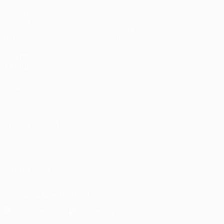
Partidos
Equipos
UEFA.tv
Noticias
Sorteos
Historia
Gaming
Sobre
Datos
Tienda (clubes)
VISITE
TAMBIÉN
UEFA.com
Fundación de la
UEFA
ELEGIR IDIOMA
Español
English
Français
Deutsch
Русский
Español
Italiano
Português
العربية
SÍGANOS EN
Descarga la app oficial