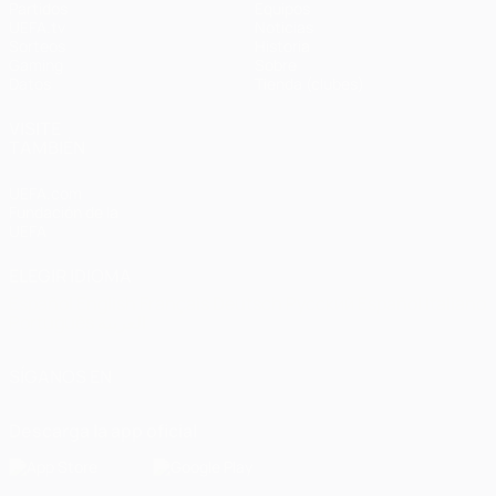
Partidos
Equipos
UEFA.tv
Noticias
Sorteos
Historia
Gaming
Sobre
Datos
Tienda (clubes)
VISITE
TAMBIÉN
UEFA.com
Fundación de la
UEFA
ELEGIR IDIOMA
Español
English
Français
Deutsch
Русский
Español
Italiano
Português
العربية
SÍGANOS EN
Descarga la app oficial