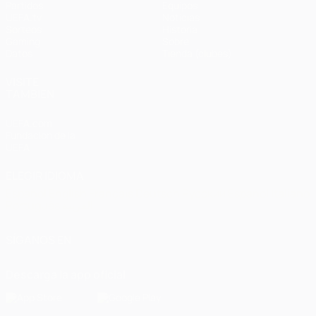
Partidos
Equipos
UEFA.tv
Noticias
Sorteos
Historia
Gaming
Sobre
Datos
Tienda (clubes)
VISITE
TAMBIÉN
UEFA.com
Fundación de la
UEFA
ELEGIR IDIOMA
Español
English
Français
Deutsch
Русский
Español
Italiano
Português
العربية
SÍGANOS EN
Descarga la app oficial