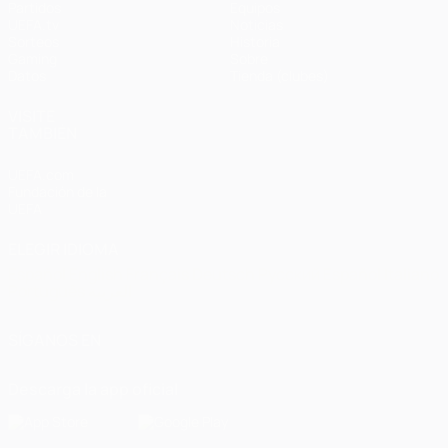
Partidos
Equipos
UEFA.tv
Noticias
Sorteos
Historia
Gaming
Sobre
Datos
Tienda (clubes)
VISITE
TAMBIÉN
UEFA.com
Fundación de la
UEFA
ELEGIR IDIOMA
Español
English
Français
Deutsch
Русский
Español
Italiano
Português
العربية
SÍGANOS EN
Descarga la app oficial