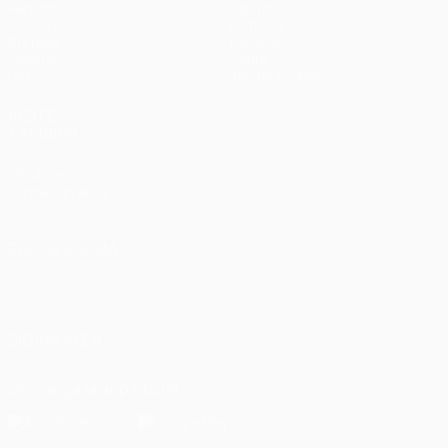
Partidos
Equipos
UEFA.tv
Noticias
Sorteos
Historia
Gaming
Sobre
Datos
Tienda (clubes)
VISITE
TAMBIÉN
UEFA.com
Fundación de la
UEFA
ELEGIR IDIOMA
Español
English
Français
Deutsch
Русский
Español
Italiano
Português
العربية
SÍGANOS EN
Descarga la app oficial