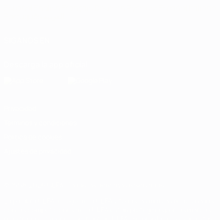
Español
English
Français
Deutsch
Русский
Español
Italiano
Português
العربية
SÍGANOS EN
Descarga la app oficial
Privacidad
Términos y condiciones
Política de cookies
Ajustes de privacidad
© 1998-2026 UEFA. Todos los derechos reservados
La palabra UEFA, el logo de la UEFA y todas las marcas relacionadas
con las competiciones de la UEFA están protegidas por las marcas
registradas y/o por el copyright de UEFA. Se prohíbe el uso de estas