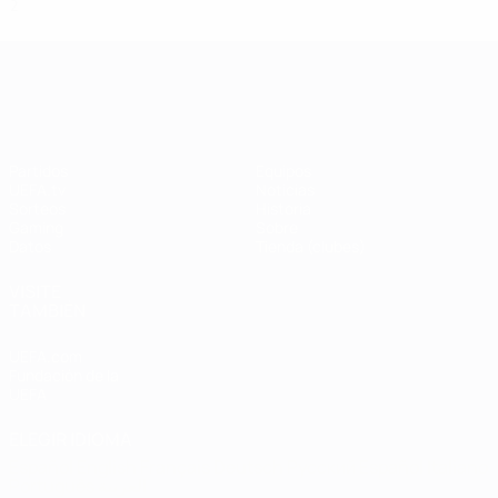
2
0
0
2
UEFA Champions League
Partidos
Equipos
UEFA.tv
Noticias
Sorteos
Historia
Gaming
Sobre
Datos
Tienda (clubes)
VISITE
TAMBIÉN
UEFA.com
Fundación de la
UEFA
ELEGIR IDIOMA
Español
English
Français
Deutsch
Русский
Español
Italiano
Português
العربية