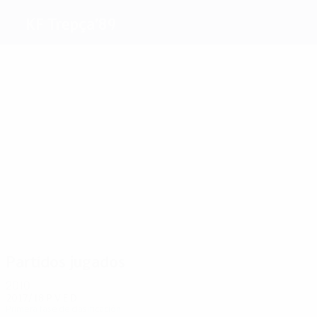
KF Trepça’89
Máximos
goleadores
1
1
Broja
Jashari
Richard
Potoku
Hajdari
Hasani
Más
partidos
2
2
2
2
2
2
Broja
Potoku
John
Izmaku
P. Islami
Manxholli
Partidos jugados
2010
2017/18
P
V
E
D
Primera fase de clasificación