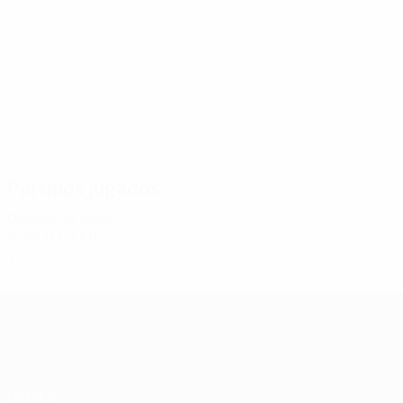
2
2
Gnaka
Gomanov
Partidos jugados
Década de 2020
2026/27
P
V
E
D
Primera fase de clasificación
2
0
0
2
UEFA Champions League
Partidos