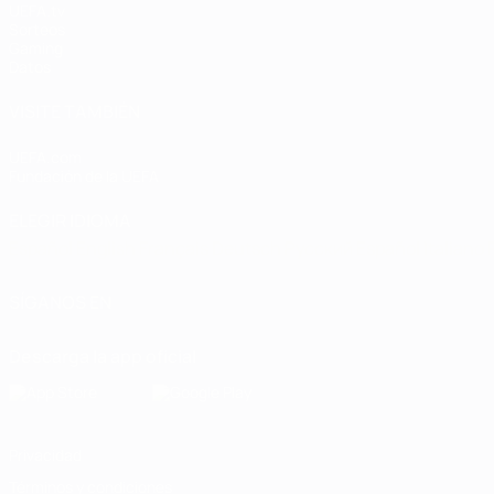
UEFA.tv
Sorteos
Gaming
Datos
VISITE TAMBIÉN
UEFA.com
Fundación de la UEFA
ELEGIR IDIOMA
Español
English
Français
Deutsch
Русский
Español
Italiano
SÍGANOS EN
Descarga la app oficial
Privacidad
Términos y condiciones