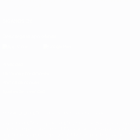
Español
English
Français
Deutsch
Русский
Español
Italiano
Português
العربية
SÍGANOS EN
Descarga la app oficial
Privacidad
Términos y condiciones
Política de cookies
Ajustes de privacidad
© 1998-2026 UEFA. Todos los derechos reservados
La palabra UEFA, el logo de la UEFA y todas las marcas relacionadas
con las competiciones de la UEFA están protegidas por las marcas
registradas y/o por el copyright de UEFA. Se prohíbe el uso de estas
marcas registradas para uso comercial. El uso de UEFA.com