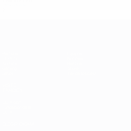
1988/89
P
V
E
D
Primera ronda
2
1
1
0
UEFA Champions League
Partidos
Equipos
UEFA.tv
Noticias
Sorteos
Historia
Gaming
Sobre
Datos
Tienda (clubes)
VISITE
TAMBIÉN
UEFA.com
Fundación de la
UEFA
ELEGIR IDIOMA