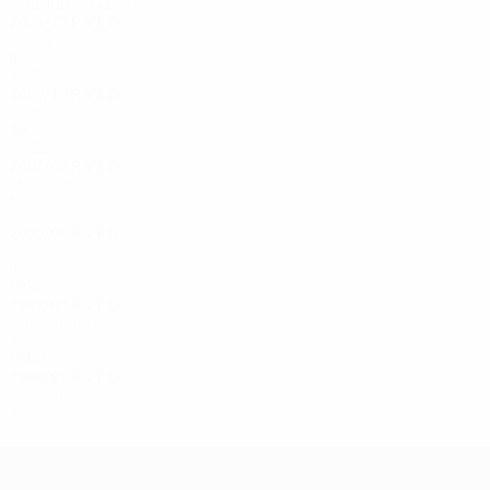
Década de 2020
2024/25
P
V
E
D
Fase liga
8
3
1
4
2010
2009/10
P
V
E
D
Octavos de final
10
3
5
2
2000
2007/08
P
V
E
D
Fase de grupos
6
1
0
5
2003/04
P
V
E
D
Octavos de final
8
4
1
3
1990
1992/93
P
V
E
D
Primera ronda
3
1
0
2
1980
1984/85
P
V
E
D
Primera ronda
2
0
2
0
UEFA Champions League