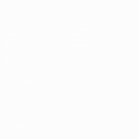
Partidos
Equipos
UEFA.tv
Noticias
Sorteos
Historia
Gaming
Sobre
Datos
Tienda (clubes)
VISITE
TAMBIÉN
UEFA.com
Fundación de la
UEFA
ELEGIR IDIOMA
Español
English
Français
Deutsch
Русский
Español
Italiano
Português
العربية
SÍGANOS EN