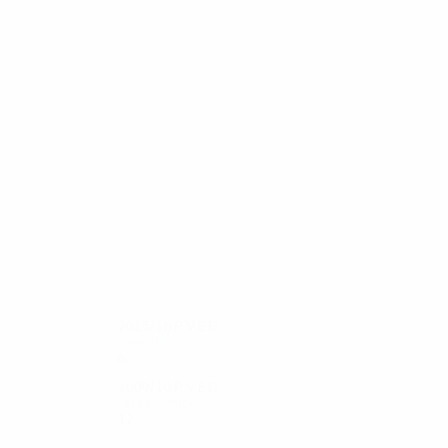
30
28
Carlão
Hélio Pinto
2015/16
P
V
E
D
Play-offs
6
1
3
2
2009/10
P
V
E
D
Fase de grupos
12
4
3
5