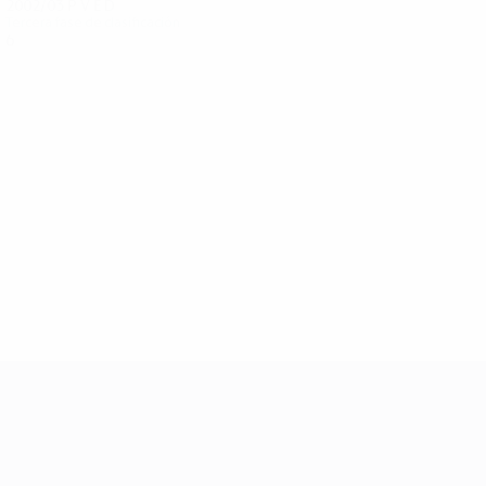
2002/03
P
V
E
D
Tercera fase de clasificación
6
2
1
3