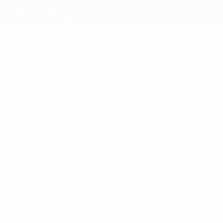
APOEL FC
Máximos
goleadores
9
7
De Vincenti
Manduca
Más
partidos