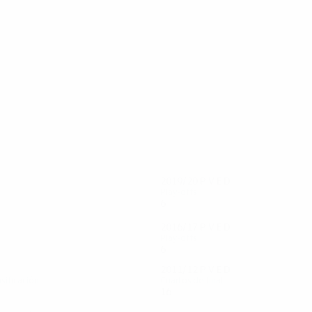
40
32
Alexandrou
Vinicius
2019/20
P
V
E
D
Play-offs
6
3
1
2
2016/17
P
V
E
D
Play-offs
6
2
2
2
2011/12
P
V
E
D
asificación
Cuartos de final
16
6
5
5