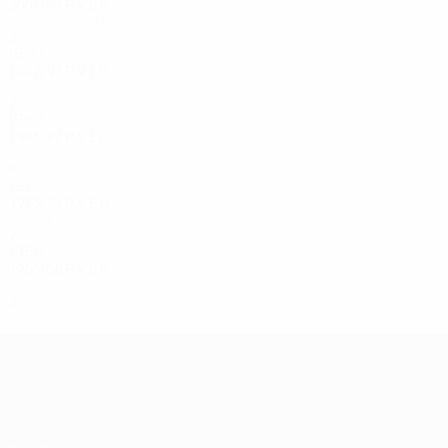
2007/08
P
V
E
D
Primera fase de clasificación
2
1
0
1
1990
1992/93
P
V
E
D
Primera ronda
2
0
2
0
1980
1986/87
P
V
E
D
Segunda ronda
4
1
0
1
1970
1973/74
P
V
E
D
Primera ronda
2
0
0
2
1960
1965/66
P
V
E
D
Ronda preliminar
2
0
0
2
UEFA Champions League