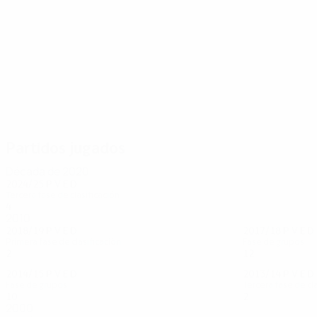
67
41
Nuno Morais
Charalambides
Partidos jugados
Década de 2020
2024/25
P
V
E
D
Tercera fase de clasificación
4
1
2
1
2010
2018/19
P
V
E
D
2017/18
P
V
E
D
Primera fase de clasificación
Fase de grupos
2
1
0
1
12
4
3
5
2014/15
P
V
E
D
2013/14
P
V
E
D
Fase de grupos
Tercera fase de cl
10
2
3
5
2
0
2
0
2000