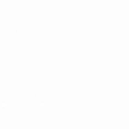
Partidos
UEFA.tv
Sorteos
Gaming
Datos
VISITE TAMBIÉN
UEFA.com
Fundación de la UEFA
ELEGIR IDIOMA
Español
English
Français
Deutsch
Русский
Español
Italiano
SÍGANOS EN
Descarga la app oficial
Privacidad