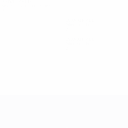
2004/05
P
V
E
D
Segunda fase de clasificación
2
0
1
1
1990/91
P
V
E
D
Primera ronda
2
0
0
2
1980/81
P
V
E
D
Primera ronda
2
1
0
1