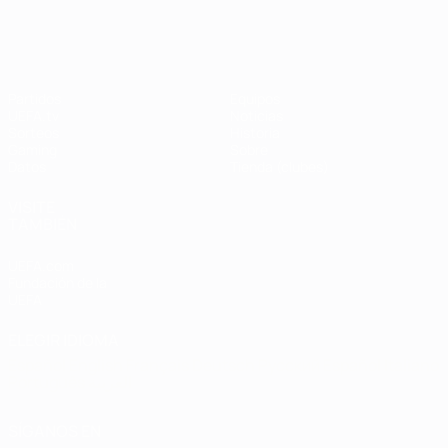
Partidos
Equipos
UEFA.tv
Noticias
Sorteos
Historia
Gaming
Sobre
Datos
Tienda (clubes)
VISITE
TAMBIÉN
UEFA.com
Fundación de la
UEFA
ELEGIR IDIOMA
Español
English
Français
Deutsch
Русский
Español
Italiano
Português
العربية
SÍGANOS EN