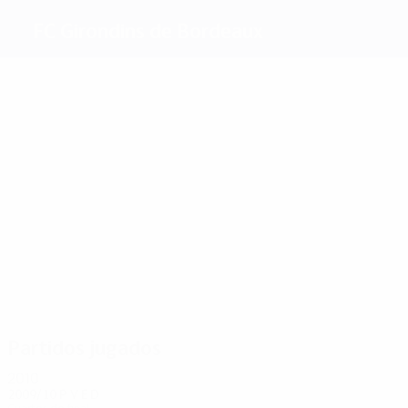
FC Girondins de Bordeaux
Máximos
goleadores
4
3
3
3
4
Wiltord
Ciani
D.
Ferreri
5
Gourcuff
Müller
Chamakh
Más
partidos
22
21
17
16
18
19
Ramé
Wendel
Micoud
Dropsy
Fernando
Chamakh
Partidos jugados
2010
2009/10
P
V
E
D