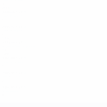
Cuartos de final
10
8
1
1
2000
2008/09
P
V
E
D
Fase de grupos
6
2
1
3
2006/07
P
V
E
D
Fase de grupos
6
2
1
3
1990
1999/00
P
V
E
D
Segunda fase de grupos
12
3
5
4
1980
1987/88
P
V
E
D
Cuartos de final
6
3
3
0
1985/86
P
V
E
D
Primera ronda
2
0
1
1
1984/85
P
V
E
D
Semifinales
8
3
4
1
UEFA Champions League