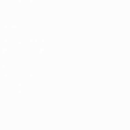
ELEGIR IDIOMA
Español
English
Français
Deutsch
Русский
Español
Italiano
Português
العربية
SÍGANOS EN
Descarga la app oficial
Privacidad
Términos y condiciones
Política de cookies
Ajustes de privacidad
© 1998-2026 UEFA. Todos los derechos reservados
La palabra UEFA, el logo de la UEFA y todas las marcas relacionadas
con las competiciones de la UEFA están protegidas por las marcas