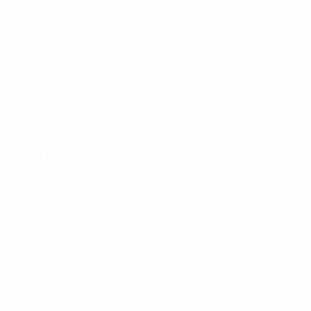
Década de 2020
2026/27
P
V
E
D
Play-offs
2
0
0
0
1990
1992/93
P
V
E
D
Primera ronda
2
0
1
1
1980
1983/84
P
V
E
D
Primera ronda
2
0
1
1
1980/81
P
V
E
D
Primera ronda
2
0
0
2
1970
1976/77
P
V
E
D
Primera ronda
2
1
0
1
1975/76
P
V
E
D
Primera ronda
2
0
0
2
1974/75
P
V
E
D
Primera ronda
2
0
0
2