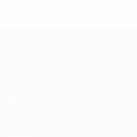
1973/74
P
V
E
D
Primera ronda
2
0
0
2
UEFA Champions League
Partidos
Equipos
UEFA.tv
Noticias
Sorteos
Historia
Gaming
Sobre
Datos
Tienda (clubes)
VISITE
TAMBIÉN
UEFA.com
Fundación de la
UEFA