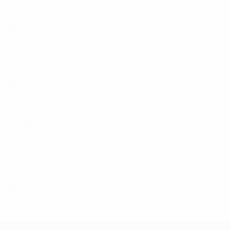
Segunda ronda
4
2
1
1
1971/72
P
V
E
D
Cuartos de final
6
5
0
1
1970/71
P
V
E
D
Primera ronda
2
0
2
0
1960
1969/70
P
V
E
D
Final
9
6
1
2
1965/66
P
V
E
D
Ronda preliminar
2
1
0
1
1962/63
P
V
E
D
Semifinales
10
4
4
2
1961/62
P
V
E
D
Primera ronda
4
2
1
1
UEFA Champions League