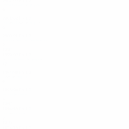
2002/03
P
V
E
D
Primera fase de grupos
8
3
2
3
2001/02
P
V
E
D
Primera fase de grupos
6
1
2
3
2000/01
P
V
E
D
Tercera fase de clasificación
2
0
1
1
1990
1999/00
P
V
E
D
Segunda fase de grupos
12
3
7
2
1997/98
P
V
E
D
Fase de grupos
8
5
0
3
1993/94
P
V
E
D
Segunda ronda
4
1
1
2
1980
1984/85
P
V
E
D
Primera ronda
2
0
1
1
1970
1974/75
P
V
E
D