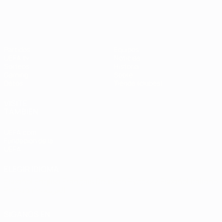
Partidos
Equipos
UEFA.tv
Noticias
Sorteos
Historia
Gaming
Sobre
Datos
Tienda (clubes)
VISITE
TAMBIÉN
UEFA.com
Fundación de la
UEFA
ELEGIR IDIOMA
Español
English
Français
Deutsch
Русский
Español
Italiano
Português
العربية
SÍGANOS EN