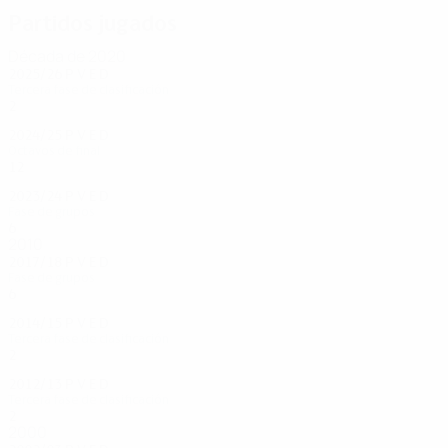
Partidos jugados
Década de 2020
2025/26
P
V
E
D
Tercera fase de clasificación
2
1
0
1
2024/25
P
V
E
D
Octavos de final
12
5
2
5
2023/24
P
V
E
D
Fase de grupos
6
2
0
4
2010
2017/18
P
V
E
D
Fase de grupos
6
1
0
5
2014/15
P
V
E
D
Tercera fase de clasificación
2
0
0
2
2012/13
P
V
E
D
Tercera fase de clasificación
2
0
0
2
2000