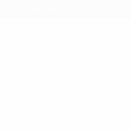
FC Wacker Innsbruck
Máximos
goleadores
10
4
Pacult
Welzl
Más
partidos