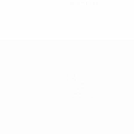
1973/74
P
V
E
D
Primera ronda
2
0
0
2
Equipos
Noticias
Historia
Sobre
Tienda (clubes)