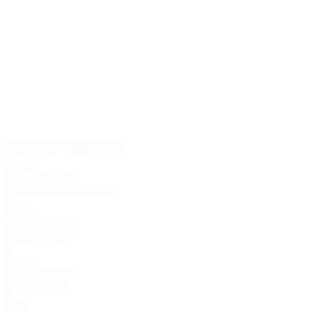
13
12
Kriess
Pezzey
Partidos jugados
2000
2001/02
P
V
E
D
Tercera fase de clasificación
3
1
0
2
1990
1990/91
P
V
E
D
Segunda ronda
4
2
1
1
1980
1989/90
P
V
E
D
Segunda ronda
4
2
1
1
1970