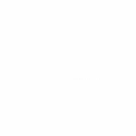
12
11
Koncilia
Hörtnagl
2000/01
P
V
E
D
Tercera fase de clasificación
2
0
1
1