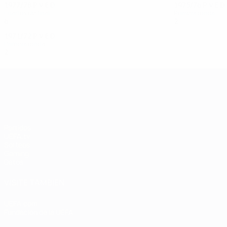
1977/78
P
V
E
D
1975/76
P
V
E
D
Cuartos de final
Primera ronda
6
3
0
3
2
0
1
1
1971/72
P
V
E
D
Primera ronda
2
0
0
2
UEFA Champions League
Partidos
UEFA.tv
Sorteos
Gaming
Datos
VISITE TAMBIÉN
UEFA.com
Fundación de la UEFA