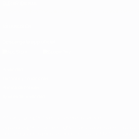
ELEGIR IDIOMA
Español
English
Français
Deutsch
Русский
Español
Italiano
SÍGANOS EN
Descarga la app oficial
Privacidad
Términos y condiciones
Política de cookies
Ajustes de privacidad
© 1998-2026 UEFA. Todos los derechos reservados
La palabra UEFA, el logo de la UEFA y todas las marcas relacionadas c
marcas registradas para uso comercial. El uso de UEFA.com significa 