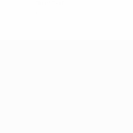
1972/73
P
V
E
D
Primera ronda
2
0
0
2