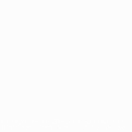
Português
العربية
on las competiciones de la UEFA están protegidas por las marcas regist
la aceptación de sus Términos, Condiciones y Política de Privacidad.