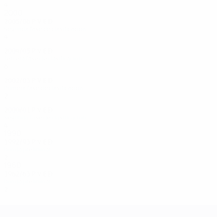
4
1
1
2
2000
2005/06
P
V
E
D
Segunda fase de clasificación
4
2
2
0
2004/05
P
V
E
D
Tercera fase de clasificación
6
1
3
2
2002/03
P
V
E
D
Primera fase de clasificación
2
0
1
1
2000/01
P
V
E
D
Segunda fase de clasificación
4
1
2
1
1990
1992/93
P
V
E
D
Ronda preliminar
2
0
1
1
1960
1962/63
P
V
E
D
Ronda preliminar
2
0
0
2
UEFA Champions League