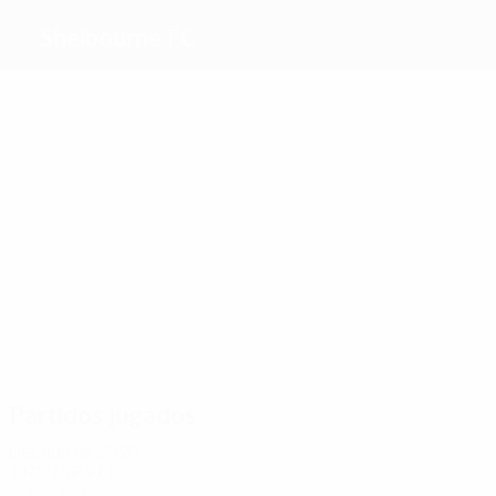
Shelbourne FC
Máximos
goleadores
5
3
2
1
1
J.
Moore
Foran
Rogers
O.
1
Byrne
Heary
Hennessy
Más
partidos
16
12
12
12
12
10
O. Heary
Cahill
Byrne
Crawley
Williams
Rogers
Partidos jugados
Década de 2020
2025/26
P
V
E
D
Segunda fase de clasificación