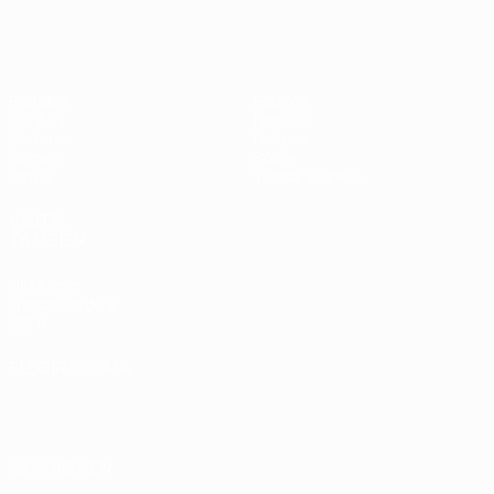
Partidos
Equipos
UEFA.tv
Noticias
Sorteos
Historia
Gaming
Sobre
Datos
Tienda (clubes)
VISITE
TAMBIÉN
UEFA.com
Fundación de la
UEFA
ELEGIR IDIOMA
Español
English
Français
Deutsch
Русский
Español
Italiano
Português
العربية
SÍGANOS EN