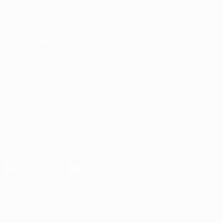
Sorteos
Gaming
Datos
VISITE TAMBIÉN
UEFA.com
Fundación de la UEFA
ELEGIR IDIOMA
Español
English
Français
Deutsch
Русский
Español
Italiano
SÍGANOS EN
Descarga la app oficial
Privacidad
Términos y condiciones