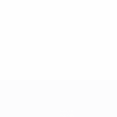
2
2
Hateley
Law
Equipos
Noticias