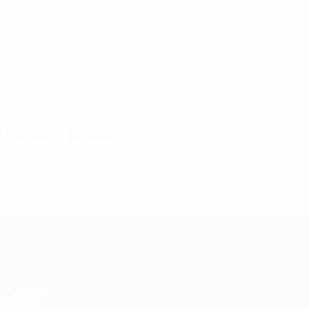
2
2
Randolph
Hammell
Partidos jugados
2010
2012/13
P
V
E
D
Tercera fase de clasificación
2
0
0
2
UEFA Champions League
Partidos
UEFA.tv