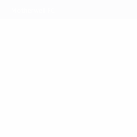
Motherwell FC
Máximos
goleadores
Randolph
Hammell
Más
partidos