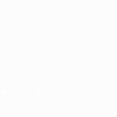
UEFA.tv
Sorteos
Gaming
Datos
VISITE TAMBIÉN
UEFA.com
Fundación de la UEFA
ELEGIR IDIOMA
Español
English
Français
Deutsch
Русский
Español
Italiano
SÍGANOS EN
Descarga la app oficial
Privacidad
Términos y condiciones