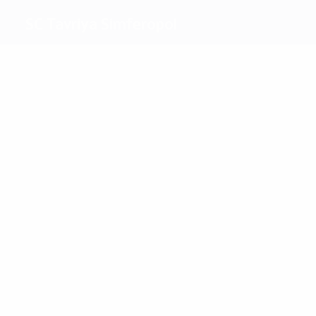
SC Tavriya Simferopol
Máximos
goleadores
3
1
Schevtchenko
Sheihametov
Más
partidos