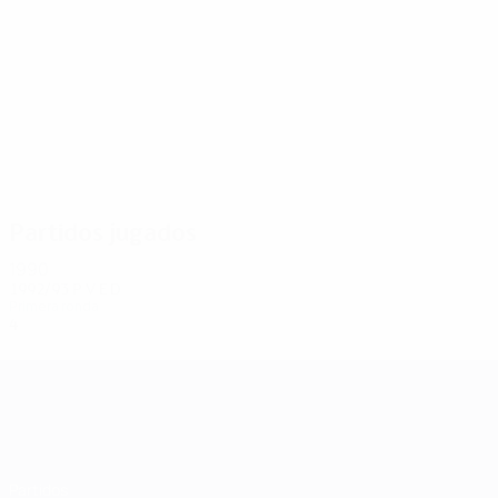
4
4
Vysniauskas
Schevtchenko
Partidos jugados
1990
1992/93
P
V
E
D
Primera ronda
4
1
1
2
UEFA Champions League
Partidos