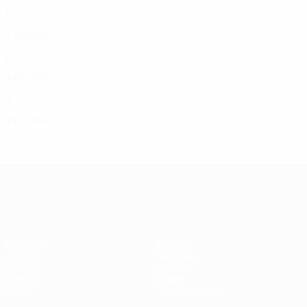
Tercera fase de clasificación
6
3
0
3
1990
1999/00
P
V
E
D
Tercera fase de clasificación
6
3
1
2
1998/99
P
V
E
D
Primera fase de clasificación
2
1
0
1
1993/94
P
V
E
D
Ronda preliminar
2
0
1
1
UEFA Champions League
Partidos
Equipos
UEFA.tv
Noticias
Sorteos
Historia
Gaming
Sobre
Datos
Tienda (clubes)