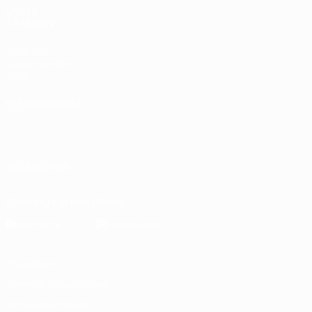
VISITE
TAMBIÉN
UEFA.com
Fundación de la
UEFA
ELEGIR IDIOMA
Español
English
Français
Deutsch
Русский
Español
Italiano
Português
العربية
SÍGANOS EN
Descarga la app oficial
Privacidad
Términos y condiciones
Política de cookies