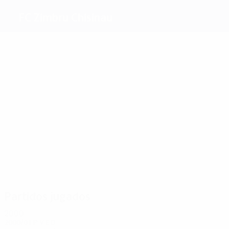
FC Zimbru Chisinau
Máximos
goleadores
5
5
3
3
2
Berco
Boreţ
Oprea
Kulyk
4
Tropanet
Epureanu
Más
partidos
14
13
12
12
14
14
Berco
Kulyk
Gilazev
Oprea
Catînsus
Epureanu
Partidos jugados
2000
2000/01
P
V
E
D